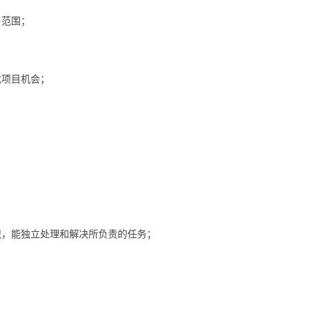
售范围；
找项目机会；
识，能独立处理和解决所负责的任务；