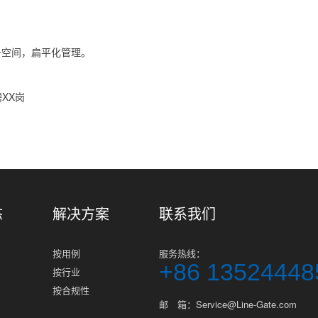
升空间，扁平化管理。
聘XX岗
态
解决方案
联系我们
按用例
服务热线：
+86 13524448
按行业
按合规性
邮 箱：Service@Line-Gate.com