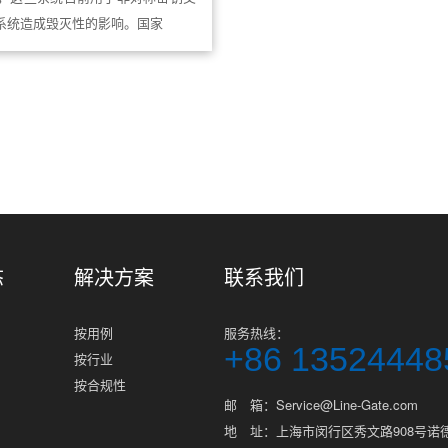
系统造成毁灭性的影响。国家
共
1
页
3
条
态
解决方案
联系我们
按用例
服务热线：
+86 13524448
按行业
按合规性
邮 箱：Service@Line-Gate.com
地 址：上海市闵行区秀文路908号诺