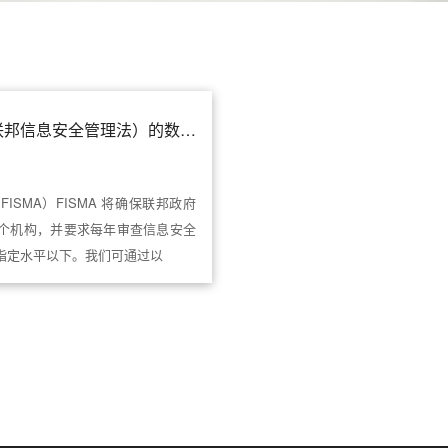
符合 FISMA 法规（联邦信息安全管理法）的数据安全合规性和加密 - 合规性满足
ISMA）FISMA 将确保联邦政府
个机构，并要求每年审查信息安全
指定水平以下。我们可通过以
共
1
页
1
条